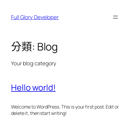
跳
至
Full Glory Developer
主
要
內
容
分類:
Blog
Your blog category
Hello world!
Welcome to WordPress. This is your first post. Edit or
delete it, then start writing!